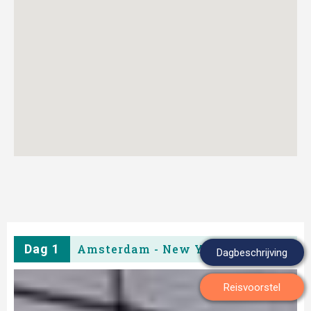
Dag 1
Amsterdam - New York
Dagbeschrijving
Reisvoorstel