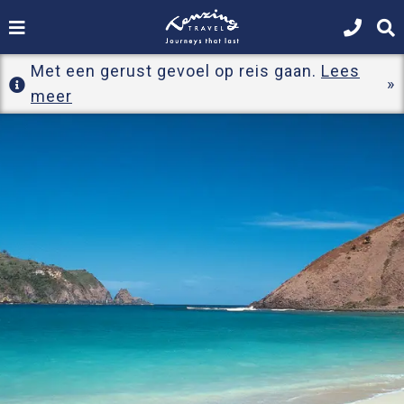
Met een gerust gevoel op reis gaan.
Lees
meer