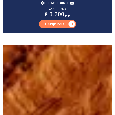
+
+
+
VANAFPRIJS
€ 3.200
p.p.
Bekijk reis