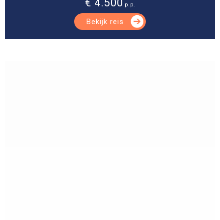
€ 4.500
p.p.
Bekijk reis