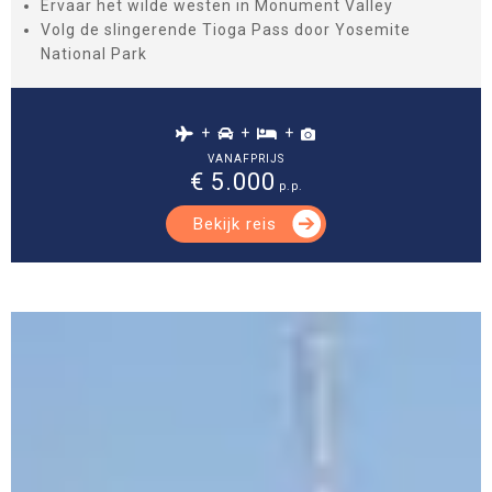
Ervaar het wilde westen in Monument Valley
Volg de slingerende Tioga Pass door Yosemite
National Park
+
+
+
VANAFPRIJS
€ 5.000
p.p.
Bekijk reis