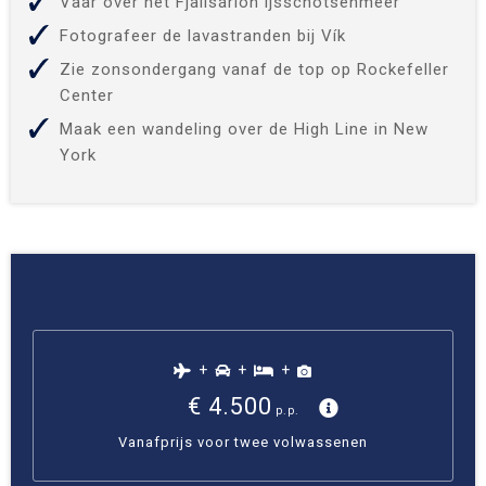
Vaar over het Fjallsárlón ijsschotsenmeer
Fotografeer de lavastranden bij Vík
Zie zonsondergang vanaf de top op Rockefeller
Center
Maak een wandeling over de High Line in New
York
+
+
+
€ 4.500
p.p.
Vanafprijs voor twee volwassenen