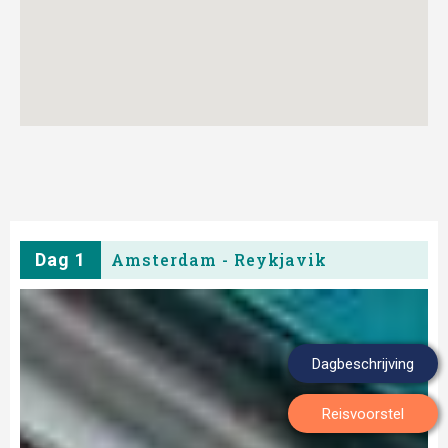
Dag 1
Amsterdam - Reykjavik
Dagbeschrijving
Reisvoorstel