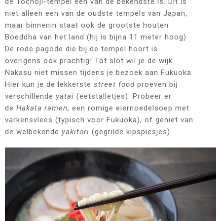
de Tochoji-tempel een van de bekendste is. Dit is
niet alleen een van de oudste tempels van Japan,
maar binnenin staat ook de grootste houten
Boeddha van het land (hij is bijna 11 meter hoog).
De rode pagode die bij de tempel hoort is
overigens ook prachtig! Tot slot wil je de wijk
Nakasu niet missen tijdens je bezoek aan Fukuoka.
Hier kun je de lekkerste
street food
proeven bij
verschillende
yatai
(eetstalletjes). Probeer er
de
Hakata ramen
, een romige eiernoedelsoep met
varkensvlees (typisch voor Fukuoka), of geniet van
de welbekende
yakitori
(gegrilde kipspiesjes).