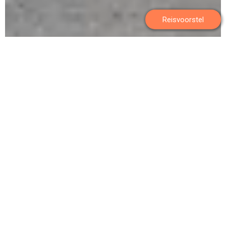
Reisvoorstel
20-daagse treinreis
Discover Authentic Japan
Verblijf in een traditionele ryokan
Verken metropool Tokyo met een privégids
Ontdek het schitterende Hakone National Park
Bewonder bergdorpje Shirakawago en historisch
Kanazawa