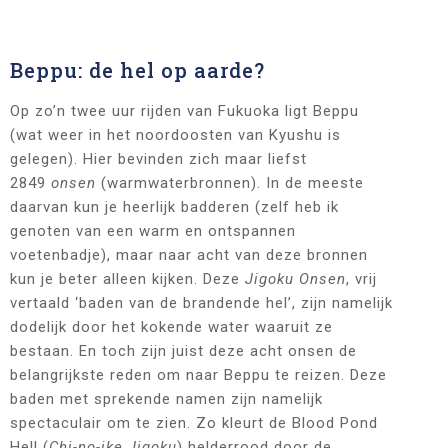
Beppu: de hel op aarde?
Op zo’n twee uur rijden van Fukuoka ligt Beppu
(wat weer in het noordoosten van Kyushu is
gelegen). Hier bevinden zich maar liefst
2849
onsen
(warmwaterbronnen). In de meeste
daarvan kun je heerlijk badderen (zelf heb ik
genoten van een warm en ontspannen
voetenbadje), maar naar acht van deze bronnen
kun je beter alleen kijken. Deze
Jigoku Onsen
, vrij
vertaald ‘baden van de brandende hel’, zijn namelijk
dodelijk door het kokende water waaruit ze
bestaan. En toch zijn juist deze acht onsen de
belangrijkste reden om naar Beppu te reizen. Deze
baden met sprekende namen zijn namelijk
spectaculair om te zien. Zo kleurt de Blood Pond
Hell (
Chi-no-ike Jigoku
) helderrood door de