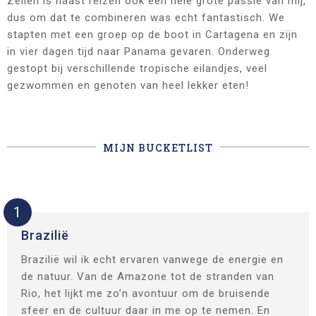
Zeilen is naast reizen ook een hele grote passie van mij,
dus om dat te combineren was echt fantastisch. We
stapten met een groep op de boot in Cartagena en zijn
in vier dagen tijd naar Panama gevaren. Onderweg
gestopt bij verschillende tropische eilandjes, veel
gezwommen en genoten van heel lekker eten!
MIJN BUCKETLIST
1
Brazilië
Brazilië wil ik echt ervaren vanwege de energie en
de natuur. Van de Amazone tot de stranden van
Rio, het lijkt me zo’n avontuur om de bruisende
sfeer en de cultuur daar in me op te nemen. En