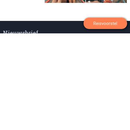
Reisvoorstel
Nieuwsbrief
Wil je inspiratie opdoen? Mis niets en meld je aan voor onze nieuwsbrief
boordevol bijzondere reizen, inspirerende foto's en tips van onze
specialisten.
Aanmelden
Algemeen
Reissoorten
Over Tenzing Travel
Favoriet