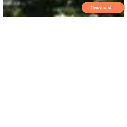
Reisvoorstel
21-daagse rondreis
Perfect Match Singapore & Vietnam
Combineer Vietnam met wereldstad Singapore
Geniet van het prachtige uitzicht tijdens uw verblijf in
Mai Chau
Kajakken langs oprijzende kalkstenen rotsen
Leer meer over de Vietnam oorlog tijdens een bezoek
aan de Cu Chi tunnels
Geniet en ontspan aan de prachtige stranden van het
idyllische eiland Phu Quoc
+
+
+
VANAFPRIJS
€ 5.000
p.p.