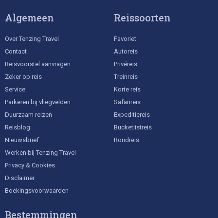
Algemeen
Reissoorten
Over Tenzing Travel
Favoriet
Contact
Autoreis
Reisvoorstel aanvragen
Privéreis
Zeker op reis
Treinreis
Service
Korte reis
Parkeren bij vliegvelden
Safarireis
Duurzaam reizen
Expeditiereis
Reisblog
Bucketlistreis
Nieuwsbrief
Rondreis
Werken bij Tenzing Travel
Privacy & Cookies
Disclaimer
Boekingsvoorwaarden
Bestemmingen