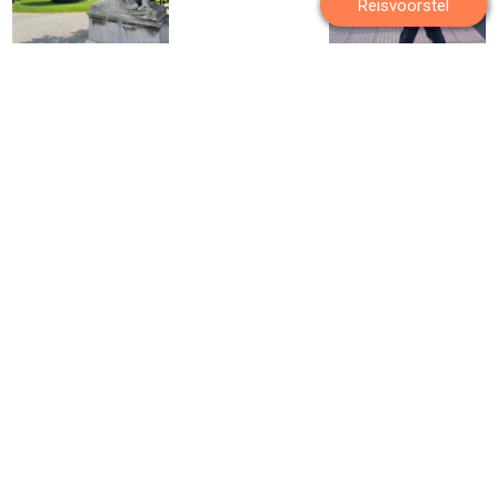
Reisvoorstel
Nieuwsbrief
Wil je inspiratie opdoen? Mis niets en meld je aan voor onze nieuwsbrief
boordevol bijzondere reizen, inspirerende foto's en tips van onze
specialisten.
Aanmelden
Algemeen
Reissoorten