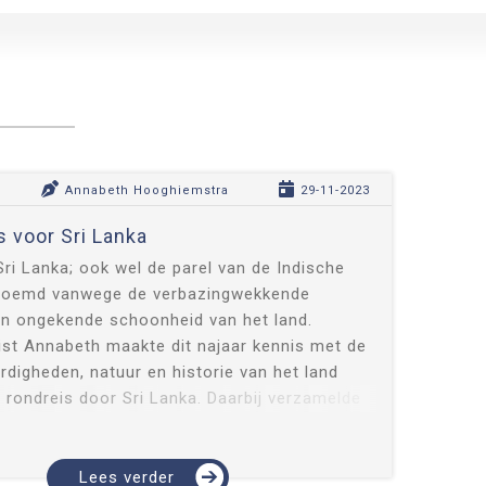
Annabeth Hooghiemstra
29-11-2023
s voor Sri Lanka
ri Lanka; ook wel de parel van de Indische
oemd vanwege de verbazingwekkende
 en ongekende schoonheid van het land.
ist Annabeth maakte dit najaar kennis met de
digheden, natuur en historie van het land
r rondreis door Sri Lanka. Daarbij verzamelde
tips voor onze reizigers...
Lees verder