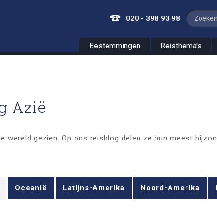
020 - 398 93 98
Bestemmingen
Reisthema's
g Azië
e wereld gezien. Op ons reisblog delen ze hun meest bijzond
Oceanië
Latijns-Amerika
Noord-Amerika