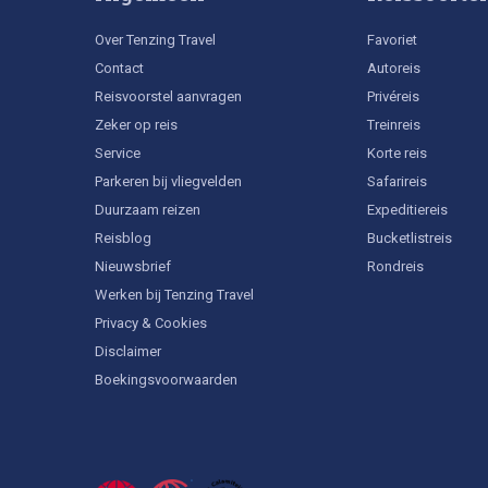
Over Tenzing Travel
Favoriet
Contact
Autoreis
Reisvoorstel aanvragen
Privéreis
Zeker op reis
Treinreis
Service
Korte reis
Parkeren bij vliegvelden
Safarireis
Duurzaam reizen
Expeditiereis
Reisblog
Bucketlistreis
Nieuwsbrief
Rondreis
Werken bij Tenzing Travel
Privacy & Cookies
Disclaimer
Boekingsvoorwaarden