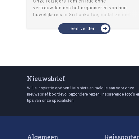
Onze reizigers Tom en Ruciënne
vertrouwden ons het organiseren van hun
huwelijksreis in Sri Lanka toe, nadat ze met
ons al twee fantastische reizen naar Zuid-
India en Mexico hadden gemaakt. Maar kun je
Lees verder
in Sri Lanka wel veilig op ...
Nieuwsbrief
Wil je inspiratie opdoen? Mis niets en meld je aan voor onze
nieuwsbrief boordevol bijzondere reizen, inspirerende foto's e
tips van onze specialisten.
Algemeen
Reissoorte