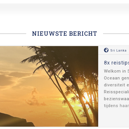
NIEUWSTE BERICHT
Sri Lanka
8x reistip
Welkom in S
Oceaan gen
diversiteit
Reisspecial
bezienswaar
tijdens haa
ze heel wat 