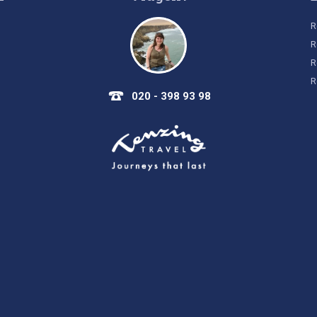
R
R
R
R
020 - 398 93 98