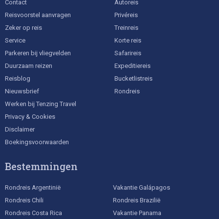
Contact
Autoreis
Reisvoorstel aanvragen
Privéreis
Zeker op reis
Treinreis
Service
Korte reis
Parkeren bij vliegvelden
Safarireis
Duurzaam reizen
Expeditiereis
Reisblog
Bucketlistreis
Nieuwsbrief
Rondreis
Werken bij Tenzing Travel
Privacy & Cookies
Disclaimer
Boekingsvoorwaarden
Bestemmingen
Rondreis Argentinië
Vakantie Galápagos
Rondreis Chili
Rondreis Brazilië
Rondreis Costa Rica
Vakantie Panama