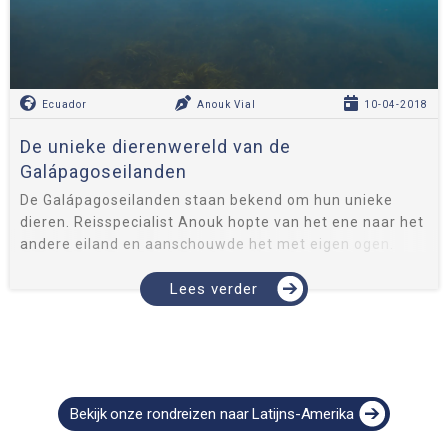
Ecuador
Anouk Vial
10-04-2018
De unieke dierenwereld van de
Galápagoseilanden
De Galápagoseilanden staan bekend om hun unieke
dieren. Reisspecialist Anouk hopte van het ene naar het
andere eiland en aanschouwde het met eigen ogen.
Reuzenschildpadden, zeeleeuwen en mantaroggen
kwamen voorbij. En ook haar fa...
Lees verder
Bekijk onze rondreizen naar Latijns-Amerika