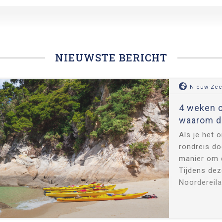
NIEUWSTE BERICHT
Nieuw-Zee
4 weken o
waarom di
Als je het 
rondreis d
manier om d
Tijdens dez
Noordereila
ontdekken. 
fjorden, gl