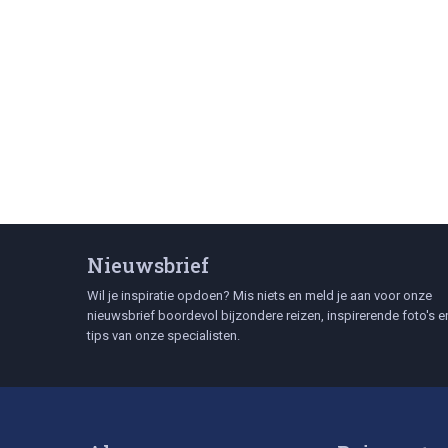
Nieuwsbrief
Wil je inspiratie opdoen? Mis niets en meld je aan voor onze
nieuwsbrief boordevol bijzondere reizen, inspirerende foto's e
tips van onze specialisten.