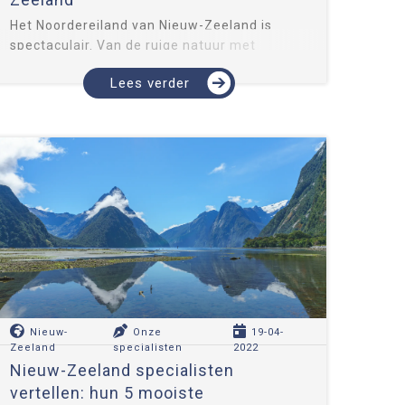
Het Noordereiland van Nieuw-Zeeland is
spectaculair. Van de ruige natuur met
vulkanen, oerbossen, vele nationale parken,
Lees verder
goudgele stranden en inheemse dieren tot de
gezellige steden en indrukwekkende Maori-
cultuur. Maar hoe weet j...
Nieuw-
Onze
19-04-
Zeeland
specialisten
2022
Nieuw-Zeeland specialisten
vertellen: hun 5 mooiste