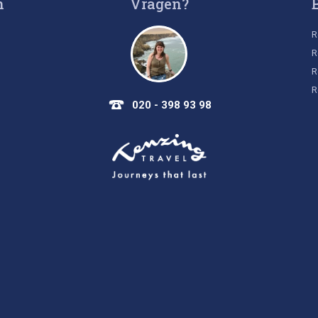
n
Vragen?
R
R
R
R
020 - 398 93 98