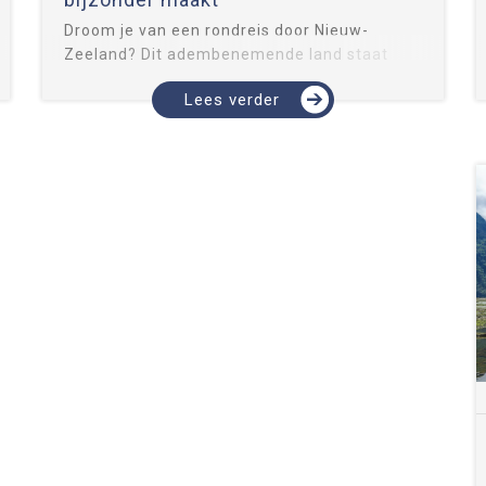
Droom je van een rondreis door Nieuw-
Zeeland? Dit adembenemende land staat
bekend om zijn ongerepte natuur, rijke
Lees verder
cultuur en bijzondere tradities. Nieuw-
Zeelands unieke charme vind je nergens
anders, maar ook de typische kenmerken...