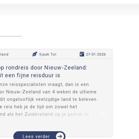
land
Sjaak Tol
27-01-2026
p rondreis door Nieuw-Zeeland:
t een fijne reisduur is
onze reisspecialisten vraagt, dan is een
oor Nieuw-Zeeland van 4 weken de ultieme
it ongelooflijk veelzijdige land te beleven.
e reis heb je de tijd om zowel het
nd als het Zuidereiland op je gemak te
Van bruisende steden en Maori-cultuur tot
etsjers en eindeloze wandelrout...
Lees verder