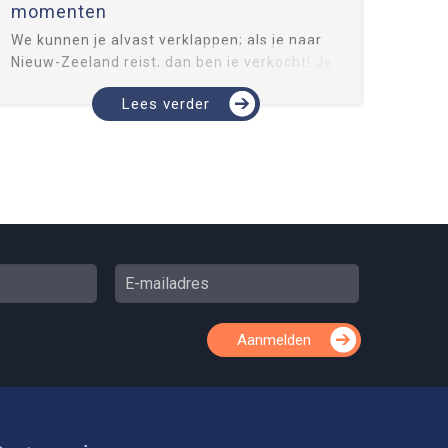
momenten
We kunnen je alvast verklappen; als je naar
Nieuw-Zeeland reist, dan ben je verkocht! Je
sluit het land met zijn prachtige gletsjers,
Lees verder
felblauwe meren, machtige bergen en
indrukwekkende kraters meteen in je hart.
Onze Nieuw-Zeeland...
Aanmelden