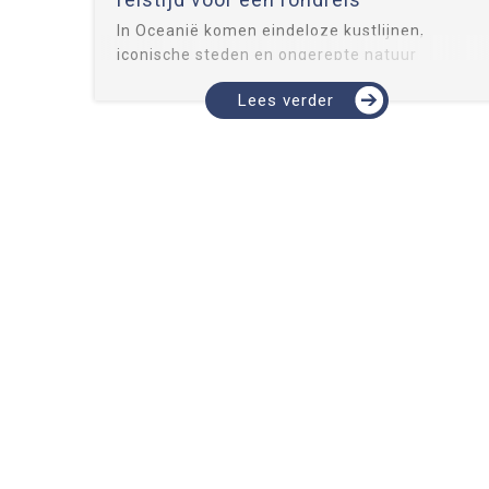
In Oceanië komen eindeloze kustlijnen,
iconische steden en ongerepte natuur
samen. Je vindt er kleurrijke koraalriffen,
Lees verder
ruige bergketens, goudgele stranden en
gastvrije steden waar food, kunst en
outdoors moeiteloos samen gaan. V...