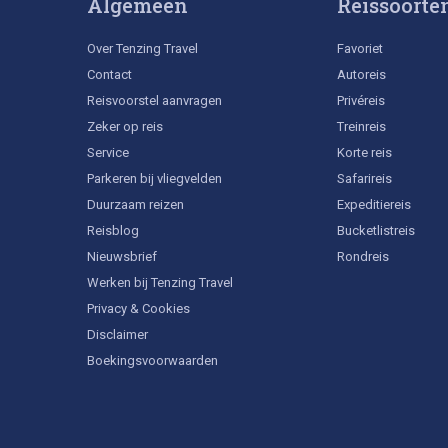
Algemeen
Reissoorte
Over Tenzing Travel
Favoriet
Contact
Autoreis
Reisvoorstel aanvragen
Privéreis
Zeker op reis
Treinreis
Service
Korte reis
Parkeren bij vliegvelden
Safarireis
Duurzaam reizen
Expeditiereis
Reisblog
Bucketlistreis
Nieuwsbrief
Rondreis
Werken bij Tenzing Travel
Privacy & Cookies
Disclaimer
Boekingsvoorwaarden