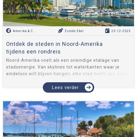
Amerika & C...
Esmée Ekel
23-12-2025
Ontdek de steden in Noord-Amerika
tijdens een rondreis
Noord-Amerika voelt als een oneindige etalage van
stadsenergie. Van skylines tot waterkanten waar je
eindeloos wilt blijven hangen; elke stad heeft een eigen
ritme, smaak en uitstraling. Combineer ze in één
logische route en je ...
Lees verder