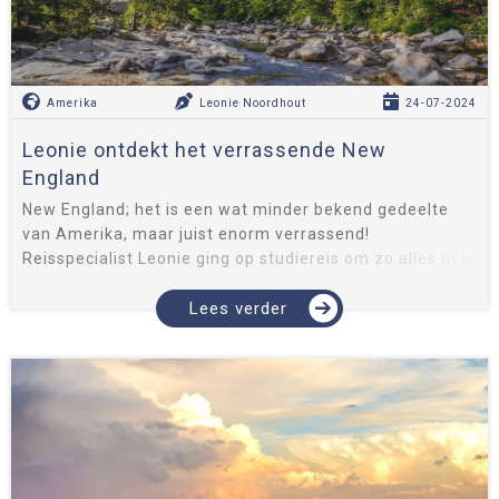
Amerika
Leonie Noordhout
24-07-2024
Leonie ontdekt het verrassende New
England
New England; het is een wat minder bekend gedeelte
van Amerika, maar juist enorm verrassend!
Reisspecialist Leonie ging op studiereis om zo alles over
deze bestemming te weten te komen. Ontdek door haar
ogen het charmante New Engl...
Lees verder