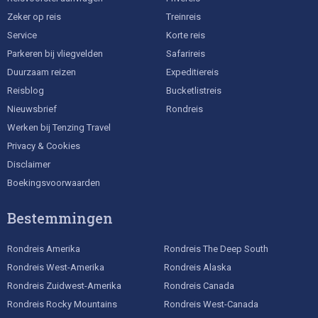
Zeker op reis
Treinreis
Service
Korte reis
Parkeren bij vliegvelden
Safarireis
Duurzaam reizen
Expeditiereis
Reisblog
Bucketlistreis
Nieuwsbrief
Rondreis
Werken bij Tenzing Travel
Privacy & Cookies
Disclaimer
Boekingsvoorwaarden
Bestemmingen
Rondreis Amerika
Rondreis The Deep South
Rondreis West-Amerika
Rondreis Alaska
Rondreis Zuidwest-Amerika
Rondreis Canada
Rondreis Rocky Mountains
Rondreis West-Canada