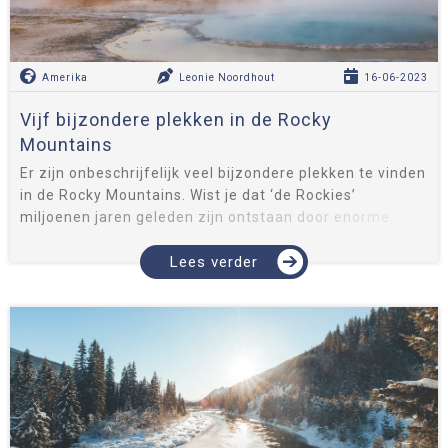
Amerika
Leonie Noordhout
16-06-2023
Vijf bijzondere plekken in de Rocky
Mountains
Er zijn onbeschrijfelijk veel bijzondere plekken te vinden
in de Rocky Mountains. Wist je dat ‘de Rockies’
miljoenen jaren geleden zijn ontstaan door enorme
aardkrachten? Van binnenuit werd de aardbodem
omhoog gestuwd en zo on...
Lees verder