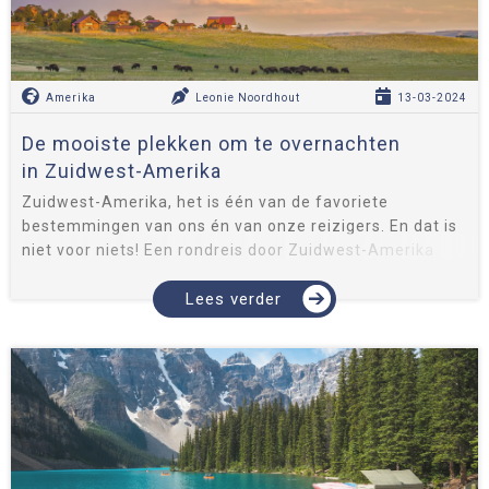
Amerika
Leonie Noordhout
13-03-2024
De mooiste plekken om te overnachten
in Zuidwest-Amerika
Zuidwest-Amerika, het is één van de favoriete
bestemmingen van ons én van onze reizigers. En dat is
niet voor niets! Een rondreis door Zuidwest-Amerika
biedt een aaneenschakeling van overweldigende natuur,
afgewisseld met de ju...
Lees verder