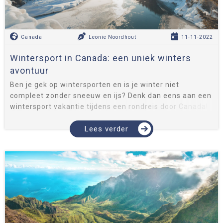
Canada
Leonie Noordhout
11-11-2022
Wintersport in Canada: een uniek winters
avontuur
Ben je gek op wintersporten en is je winter niet
compleet zonder sneeuw en ijs? Denk dan eens aan een
wintersport vakantie tijdens een rondreis door Canada!
Een verrassende locatie, waar je het skiën of
snowboarden in fantastisch...
Lees verder