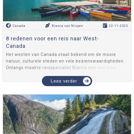
Canada
Bianca van Nispen
22-11-2023
8 redenen voor een reis naar West-
Canada
Het westen van Canada staat bekend om de mooie
natuur, culturele steden en vele bezienswaardigheden.
Onlangs maakte reisspecialist Bianca een reis naar
West-Canada. Wat haar betreft zijn er een ontelbaar
aantal redenen om naar Can...
Lees verder