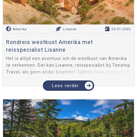
Amerika
Lisanne
30-01-2025
Rondreis westkust Amerika met
reisspecialist Lisanne
Het is altijd een avontuur om de westkust van Amerika
te verkennen. Dat kan Lisanne, reisspecialist bij Tenzing
Travel, als geen ander beamen! Tijdens haar afgelopen
reis naar de westkust heeft ze enorm veel indrukken
opgedaan die...
Lees verder