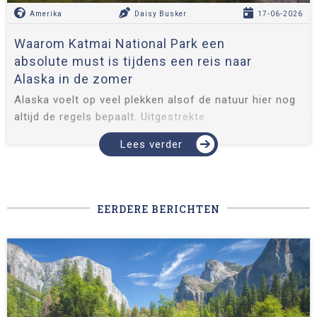
Amerika
Daisy Busker
17-06-2026
Waarom Katmai National Park een
absolute must is tijdens een reis naar
Alaska in de zomer
Alaska voelt op veel plekken alsof de natuur hier nog
altijd de regels bepaalt. Uitgestrekte
berglandschappen, gletsjers, dichte bossen en
Lees verder
eindeloze stilte wisselen elkaar af tijdens een reis
door de 49e staat van Amerika. Een van de absolute
hoogtepunten van Alaska is Katmai National Park en
de beroemde Brooks Falls. Hier sta je oog in oog met
EERDERE BERICHTEN
bru...