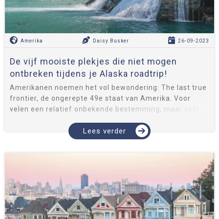
Amerika
Daisy Busker
26-09-2023
De vijf mooiste plekjes die niet mogen
ontbreken tijdens je Alaska roadtrip!
Amerikanen noemen het vol bewondering: The last true
frontier, de ongerepte 49e staat van Amerika. Voor
velen een relatief onbekende bestemming, maar voor
mij stond een roadtrip door Alaska bovenaan mijn
bucketlist. Kinderen zull...
Lees verder