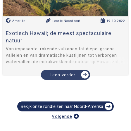
Amerika
Leonie Noordhout
19-10-2022
Exotisch Hawaii; de meest spectaculaire
natuur
Van imposante, rokende vulkanen tot diepe, groene
valleien en van dramatische kustlijnen tot verborgen
watervallen; de indrukwekkende natuur op Hawaii zal je
keer op keer verrassen. De exotische eilandenarchipel in
Amerika is vanw...
Lees verder
Bekijk onze rondreizen naar Noord-Amerika
Volgende