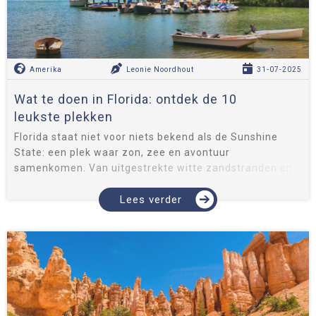
Amerika
Leonie Noordhout
31-07-2025
Wat te doen in Florida: ontdek de 10
leukste plekken
Florida staat niet voor niets bekend als de Sunshine
State: een plek waar zon, zee en avontuur
samenkomen. Van uitgestrekte witte zandstranden en
bijzondere natuurgebieden tot van charmante
kustplaatsjes en bruisende steden en spe...
Lees verder